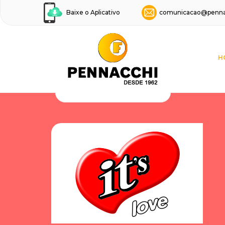
Baixe o Aplicativo
comunicacao@penna
H