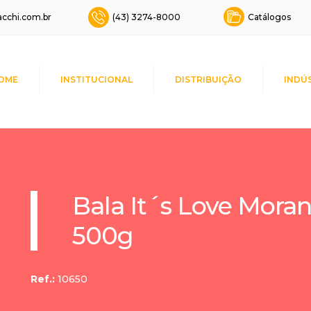
cchi.com.br
(43) 3274-8000
Catálogos
OME
INSTITUCIONAL
DISTRIBUIÇÃO
INDÚ
Bala It´s Love Mora
500g
Ref.:
10650