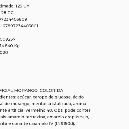
ximado: 125 Un
: 28 PC
897234405809
a: 67897234405801
0009257
 14.840 Kg
9020
FICIAL MORANGO. COLORIDA
entes: açúcar, xarope de glucose, ácido
cial de morango, mentol cristalizado, aroma
rante artificial vermelho 40. Obs: pode conter
ciais amarelo tartrazina, amarelo crepúsculo,
hante e corante caramelo IV (INS150d).